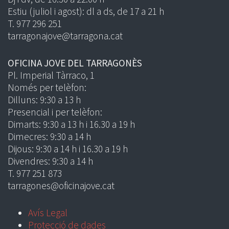
Estiu (juliol i agost): dl a ds, de 17 a 21 h
T. 977 296 251
tarragonajove@tarragona.cat
OFICINA JOVE DEL TARRAGONÈS
Pl. Imperial Tàrraco, 1
Només per telèfon:
Dilluns: 9:30 a 13 h
Presencial i per telèfon:
Dimarts: 9:30 a 13 h i 16.30 a 19 h
Dimecres: 9:30 a 14 h
Dijous: 9:30 a 14 h i 16.30 a 19 h
Divendres: 9:30 a 14 h
T. 977 251 873
tarragones@oficinajove.cat
Avís Legal
Protecció de dades