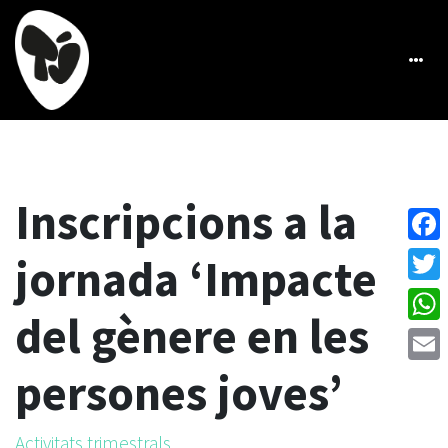
Inscripcions a la
Face
jornada ‘Impacte
Twitt
del gènere en les
What
persones joves’
Emai
Activitats trimestrals