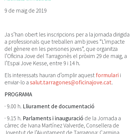
9 de maig de 2019
Ja s’han obert les inscripcions per a la jornada dirigida
a professionals que treballen amb joves “L’impacte
del gènere en les persones joves”, que organitza
l’Oficina Jove del Tarragonès el pròxim 29 de maig, a
l’Espai Jove Kesse, entre 9 i 14 h.
Els interessats hauran d’omplir aquest
formulari
i
enviar-lo a
sa
lut.tarragones@oficinajove.cat
.
PROGRAMA
· 9.00 h.
Lliurament de documentació
· 9.15 h.
Parlaments i inauguració
de la Jornada a
càrrec de Ivana Martínez Valverde, Consellera de
Joventut de l’Ajuntament de Tarragona; Carmina