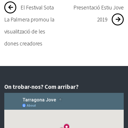
Navegació
El Festival Sota
Presentació Estiu Jove
d'entrades
La Palmera promou la
2019
visualització de les
dones creadores
On trobar-nos? Com arribar?