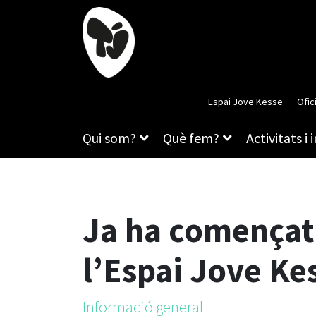
Espai Jove Kesse
Ofic
Qui som?
Què fem?
Activitats i 
Ja ha començat 
l’Espai Jove Ke
Informació general