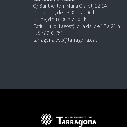
C/ Sant Antoni Maria Claret, 12-14
Dt, dc i ds, de 16:30 a 21:00 h
Dj i dv, de 16.30 a 22.00 h
Estiu (juliol i agost): dl a ds, de 17 a 21 h
T. 977 296 251
tarragonajove@tarragona.cat