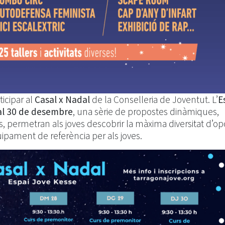
icipar al
Casal x Nadal
de la Conselleria de Joventut. L’
E
 al 30 de desembre
, una sèrie de propostes dinàmiques,
 permetran als joves descobrir la màxima diversitat d’opc
uipament de referència per als joves.