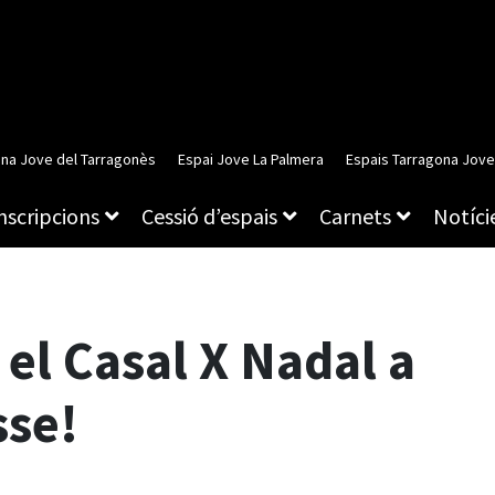
ina Jove del Tarragonès
Espai Jove La Palmera
Espais Tarragona Jove
inscripcions
Cessió d’espais
Carnets
Notície
el Casal X Nadal a
sse!