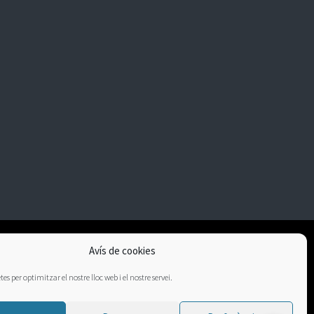
Avís de cookies
es per optimitzar el nostre lloc web i el nostre servei.