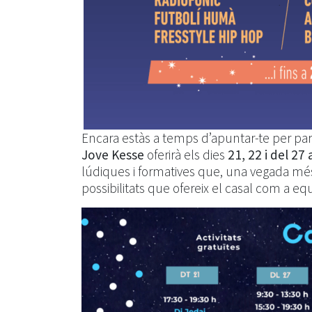
Encara estàs a temps d’apuntar-te per part
Jove Kesse
oferirà els dies
21, 22 i del 27
lúdiques i formatives que, una vegada més,
possibilitats que ofereix el casal com a eq