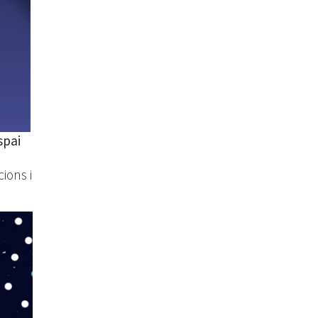
spai
ions i