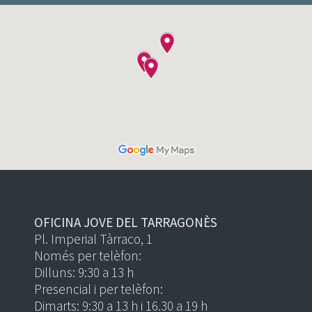
OFICINA JOVE DEL TARRAGONÈS
Pl. Imperial Tàrraco, 1
Només per telèfon:
Dilluns: 9:30 a 13 h
Presencial i per telèfon:
Dimarts: 9:30 a 13 h i 16.30 a 19 h