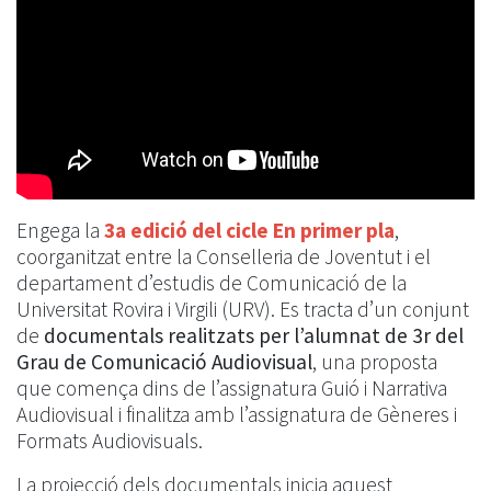
Engega la
3a edició del cicle En primer pla
,
coorganitzat entre la Conselleria de Joventut i el
departament d’estudis de Comunicació de la
Universitat Rovira i Virgili (URV). Es tracta d’un conjunt
de
documentals realitzats per l’alumnat de 3r del
Grau de Comunicació Audiovisual
, una proposta
que comença dins de l’assignatura Guió i Narrativa
Audiovisual i finalitza amb l’assignatura de Gèneres i
Formats Audiovisuals.
La projecció dels documentals inicia aquest