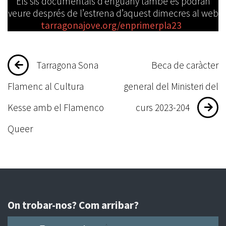
Els sis documentals d’enguany també es podran
veure després de l’estrena d’aquest dimecres al web
tarragonajove.org/enprimerpla23
Navegació
Tarragona Sona
Beca de caràcter
d'entrades
Flamenc al Cultura
general del Ministeri del
Kesse amb el Flamenco
curs 2023-204
Queer
On trobar-nos? Com arribar?