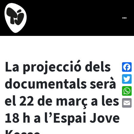
La projecció dels
Face
documentals serà
Twitt
el 22 de març a les
What
18 h a l’Espai Jove
Emai