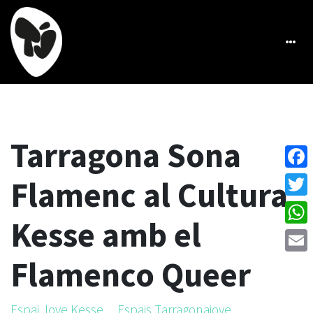
Tarragona Sona
Face
Flamenc al Cultura
Twitt
Kesse amb el
What
Flamenco Queer
Emai
Espai Jove Kesse
Espais Tarragonajove