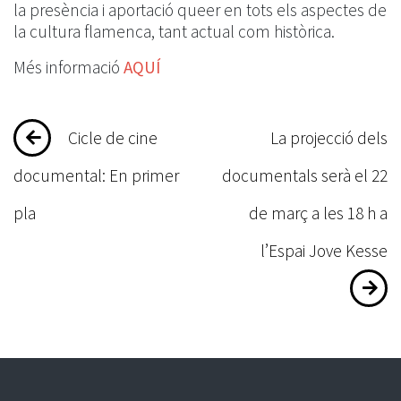
la presència i aportació queer en tots els aspectes de
la cultura flamenca, tant actual com històrica.
Més informació
AQUÍ
Navegació
Cicle de cine
La projecció dels
d'entrades
documental: En primer
documentals serà el 22
pla
de març a les 18 h a
l’Espai Jove Kesse