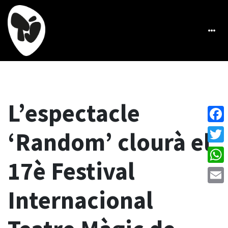
L’espectacle
Face
‘Random’ clourà el
Twitt
17è Festival
What
Internacional
Emai