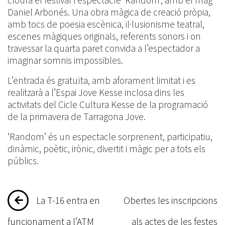
clourà el festival l’espectacle ‘Random’, amb el mag
Daniel Arbonés. Una obra màgica de creació pròpia,
amb tocs de poesia escènica, il·lusionisme teatral,
escenes màgiques originals, referents sonors i on
travessar la quarta paret convida a l’espectador a
imaginar somnis impossibles.
L’entrada és gratuïta, amb aforament limitat i es
realitzarà a l’Espai Jove Kesse inclosa dins les
activitats del Cicle Cultura Kesse de la programació
de la primavera de Tarragona Jove.
‘Random’ és un espectacle sorprenent, participatiu,
dinàmic, poètic, irònic, divertit i màgic per a tots els
públics.
Navegació
La T-16 entra en
Obertes les inscripcions
d'entrades
funcionament a l’ATM
als actes de les festes