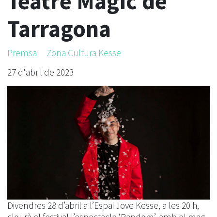
Teatre Màgic de
Tarragona
Premsa
Zona Cultura Kesse
27 d'abril de 2023
Divendres 28 d’abril a l’Espai Jove Kesse, a les 20 h,