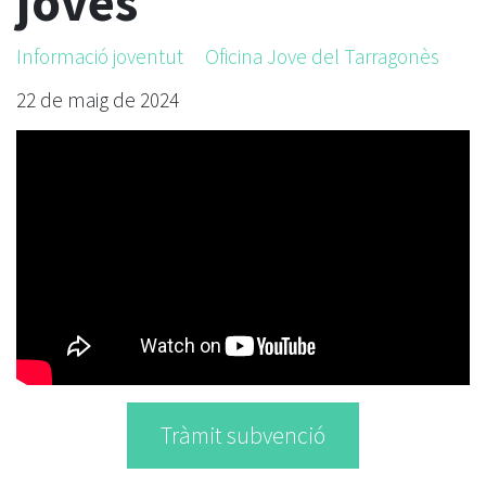
joves
Informació joventut
Oficina Jove del Tarragonès
22 de maig de 2024
Tràmit subvenció