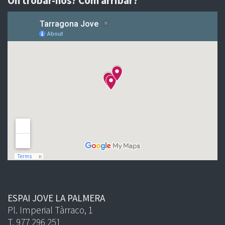
On trobar-nos? Com arribar?
ESPAI JOVE LA PALMERA
Pl. Imperial Tàrraco, 1
T. 977 296 251