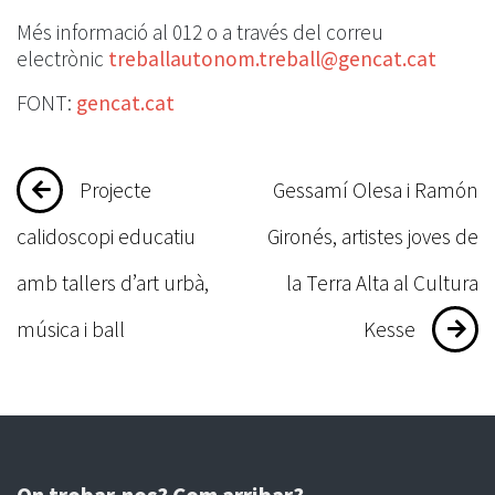
Més informació al 012 o a través del correu
electrònic
treballautonom.treball@gencat.cat
FONT:
gencat.cat
Navegació
Projecte
Gessamí Olesa i Ramón
d'entrades
calidoscopi educatiu
Gironés, artistes joves de
amb tallers d’art urbà,
la Terra Alta al Cultura
música i ball
Kesse