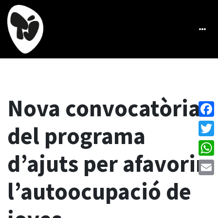
Nova convocatòria
Face
del programa
Twitt
d’ajuts per afavorir
What
l’autoocupació de
Emai