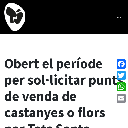
Obert el període
Face
per sol·licitar punts
Twitt
de venda de
What
castanyes o flors
Emai