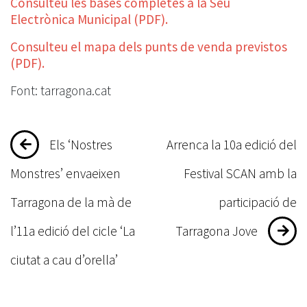
Consulteu les bases completes a la Seu
Electrònica Municipal (PDF).
Consulteu el mapa dels punts de venda previstos
(PDF).
Font: tarragona.cat
Navegació
Els ‘Nostres
Arrenca la 10a edició del
d'entrades
Monstres’ envaeixen
Festival SCAN amb la
Tarragona de la mà de
participació de
l’11a edició del cicle ‘La
Tarragona Jove
ciutat a cau d’orella’