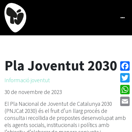
Pla Joventut 2030
Face
Informació joventut
Twitt
30 de novembre de 2023
What
El Pla Nacional de Joventut de Catalunya 2030
Emai
(PNJCat 2030) és el fruit d’un llarg procés de
consulta i recollida de propostes desenvolupat amb
els agents socials, institucionals i polítics amb