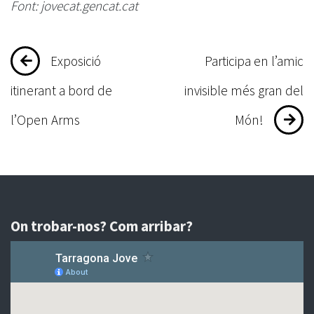
Font: jovecat.gencat.cat
Navegació
Exposició
Participa en l’amic
d'entrades
itinerant a bord de
invisible més gran del
l’Open Arms
Món!
On trobar-nos? Com arribar?