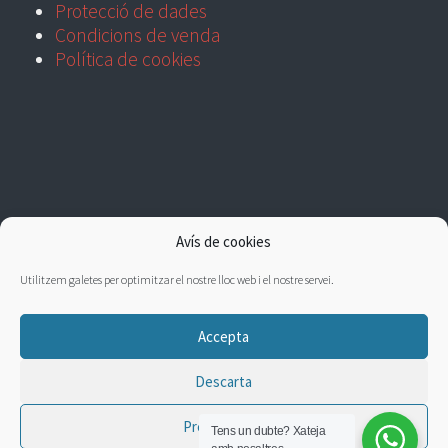
Protecció de dades
Condicions de venda
Política de cookies
Avís de cookies
Utilitzem galetes per optimitzar el nostre lloc web i el nostre servei.
Accepta
Descarta
Preferències
Tens un dubte?
Xateja