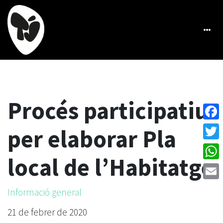
Procés participatiu
Face
per elaborar Pla
Twitt
local de l’Habitatge
What
Emai
Informació general
21 de febrer de 2020