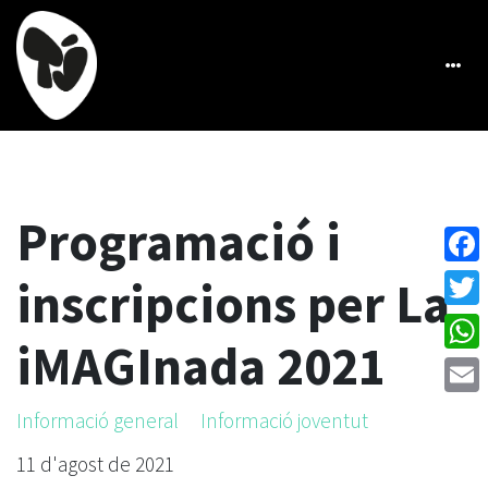
Programació i
Face
inscripcions per La
Twitt
iMAGInada 2021
What
Emai
Informació general
Informació joventut
11 d'agost de 2021