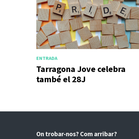
ENTRADA
Tarragona Jove celebra
també el 28J
On trobar-nos? Com arribar?