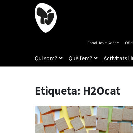
Espai Jove Kesse
Ofic
Qui som?
Què fem?
Activitats i 
Etiqueta:
H2Ocat