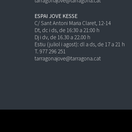
tarragonajove@tarragona.cat
ESPAI JOVE KESSE
C/ Sant Antoni Maria Claret, 12-14
Dt, dc i ds, de 16:30 a 21:00 h
Dj i dv, de 16.30 a 22.00 h
Estiu (juliol i agost): dl a ds, de 17 a 21 h
T. 977 296 251
tarragonajove@tarragona.cat