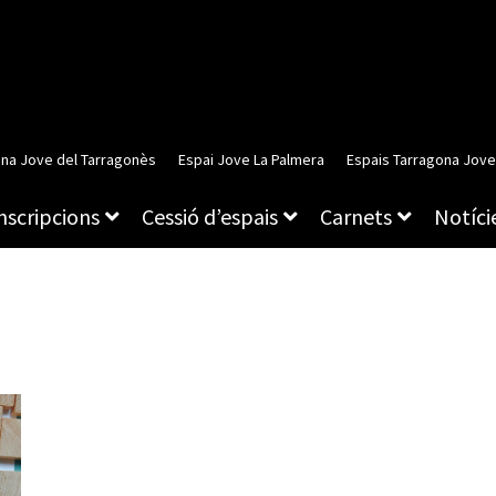
ina Jove del Tarragonès
Espai Jove La Palmera
Espais Tarragona Jove
inscripcions
Cessió d’espais
Carnets
Notície