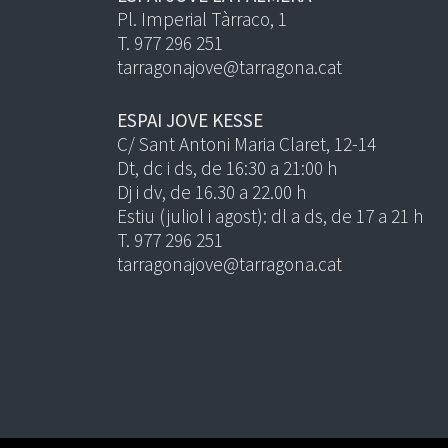
Pl. Imperial Tàrraco, 1
T. 977 296 251
tarragonajove@tarragona.cat
ESPAI JOVE KESSE
C/ Sant Antoni Maria Claret, 12-14
Dt, dc i ds, de 16:30 a 21:00 h
Dj i dv, de 16.30 a 22.00 h
Estiu (juliol i agost): dl a ds, de 17 a 21 h
T. 977 296 251
tarragonajove@tarragona.cat