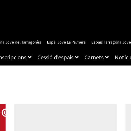
ina Jove del Tarragonès
Espai Jove La Palmera
Espais Tarragona Jove
inscripcions
Cessió d’espais
Carnets
Notície