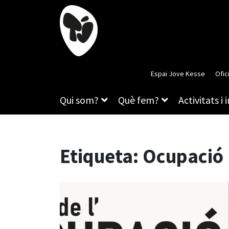
Espai Jove Kesse
Ofic
Qui som?
Què fem?
Activitats i 
Etiqueta:
Ocupació