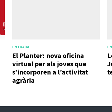
ENTRADA
E
c
El Planter: nova oficina
L
virtual per als joves que
J
s’incorporen a l’activitat
t
agrària