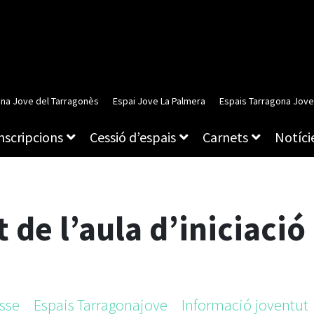
ina Jove del Tarragonès
Espai Jove La Palmera
Espais Tarragona Jove
inscripcions
Cessió d’espais
Carnets
Notície
 de l’aula d’iniciació
sse
Espais Tarragonajove
Informació joventut