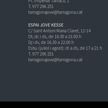
Pl. Imperial Tàrraco, 1
T. 977 296 251
tarragonajove@tarragona.cat
ESPAI JOVE KESSE
C/ Sant Antoni Maria Claret, 12-14
Dt, dc i ds, de 16:30 a 21:00 h
Dj i dv, de 16.30 a 22.00 h
Estiu (juliol i agost): dl a ds, de 17 a 21 h
T. 977 296 251
tarragonajove@tarragona.cat