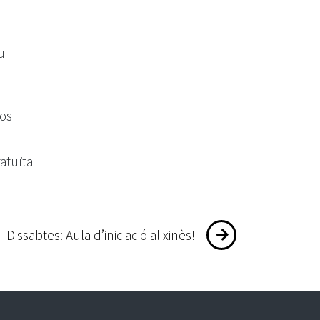
u
sos
ratuïta
Dissabtes: Aula d’iniciació al xinès!