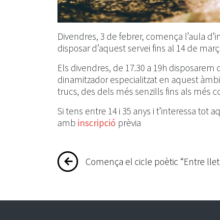
Divendres, 3 de febrer, comença l’aula d’i
disposar d’aquest servei fins al 14 de març
Els divendres, de 17.30 a 19h disposare
dinamitzador especialitzat en aquest àmb
trucs, des dels més senzills fins als més 
Si tens entre 14 i 35 anys i t’interessa tot a
amb
inscripció
prèvia
Navegació
Comença el cicle poètic “Entre lle
d'entrades