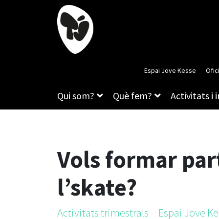
Espai Jove Kesse
Ofic
Qui som?
Què fem?
Activitats i 
Vols formar part
l’skate?
Activitats trimestrals
Espai Jove Ke