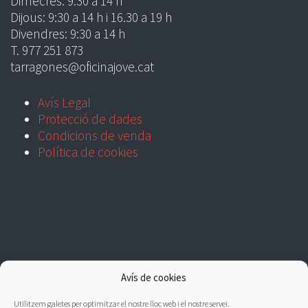
Dimecres: 9:30 a 14 h
Dijous: 9:30 a 14 h i 16.30 a 19 h
Divendres: 9:30 a 14 h
T. 977 251 873
tarragones@oficinajove.cat
Avís Legal
Protecció de dades
Condicions de venda
Política de cookies
Avís de cookies
Utilitzem galetes per optimitzar el nostre lloc web i el nostre servei.