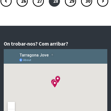
26
27
28
29
30
On trobar-nos? Com arribar?