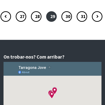
27
28
29
30
31
On trobar-nos? Com arribar?