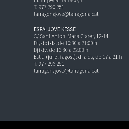
Pl. Imperial Tàrraco, 1
T. 977 296 251
tarragonajove@tarragona.cat
ESPAI JOVE KESSE
C/ Sant Antoni Maria Claret, 12-14
Dt, dc i ds, de 16:30 a 21:00 h
Dj i dv, de 16.30 a 22.00 h
Estiu (juliol i agost): dl a ds, de 17 a 21 h
T. 977 296 251
tarragonajove@tarragona.cat