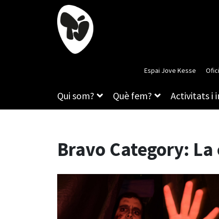
Espai Jove Kesse
Ofic
Qui som?
Què fem?
Activitats i 
Bravo Category:
La 