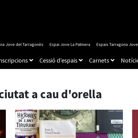
ina Jove del Tarragonès
Espai Jove La Palmera
Espais Tarragona Jove
inscripcions
Cessió d’espais
Carnets
Notície
ciutat a cau d'orella