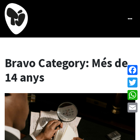
Bravo Category:
Més de
14 anys
Face
Twitt
What
Emai