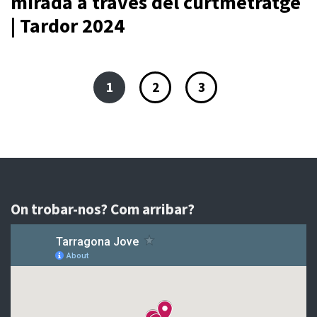
mirada a través del curtmetratge
| Tardor 2024
1
2
3
On trobar-nos? Com arribar?