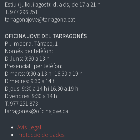
Estiu (juliol i agost): dl a ds, de 17 a 21 h
T. 977 296 251
tarragonajove@tarragona.cat
OFICINA JOVE DEL TARRAGONÈS
Pl. Imperial Tàrraco, 1
Només per telèfon:
Dilluns: 9:30 a 13 h
Presencial i per telèfon:
Dimarts: 9:30 a 13 h i 16.30 a 19 h
Dimecres: 9:30 a 14 h
Dijous: 9:30 a 14 h i 16.30 a 19 h
Divendres: 9:30 a 14 h
T. 977 251 873
tarragones@oficinajove.cat
Avís Legal
Protecció de dades