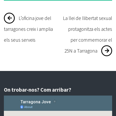
Navegació
L’oficina jove del
La llei de llibertat sexual
d'entrades
tarragones creix i amplia
protagonitza els actes
els seus serveis
per commemorar el
25N a Tarragona
On trobar-nos? Com arribar?