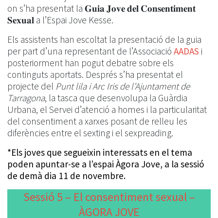
on s’ha presentat la 𝐆𝐮𝐢𝐚 𝐉𝐨𝐯𝐞 𝐝𝐞𝐥 𝐂𝐨𝐧𝐬𝐞𝐧𝐭𝐢𝐦𝐞𝐧𝐭
𝐒𝐞𝐱𝐮𝐚𝐥 a l’Espai Jove Kesse.
Els assistents han escoltat la presentació de la guia
per part d’una representant de l’Associació
AADAS
i
posteriorment han pogut debatre sobre els
continguts aportats. Després s’ha presentat el
projecte del
Punt lila i Arc Iris de l’Ajuntament de
Tarragona
, la tasca que desenvolupa la Guàrdia
Urbana, el Servei d’atenció a homes i la particularitat
del consentiment a xarxes posant de relleu les
diferències entre el sexting i el sexpreading.
*Els joves que segueixin interessats en el tema
poden apuntar-se a l’espai Àgora Jove, a la sessió
de demà dia 11 de novembre.
Sessió 5 – El consentiment sexual –
ÀGORA JOVE