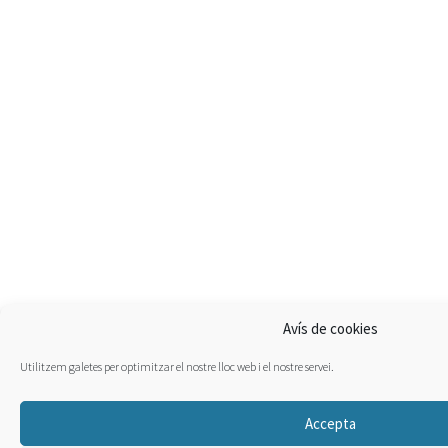
Avís de cookies
Utilitzem galetes per optimitzar el nostre lloc web i el nostre servei.
Accepta