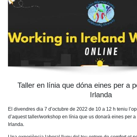
Taller en línia que dóna eines per a p
Irlanda
El divendres dia
7 d’octubre
de 2022
de 10 a 12 h
teniu l’op
d’aquest
taller/workshop en línia
que us donarà eines per a
Irlanda
.
Una experiència laboral lluny del teu entorn de comfort et p