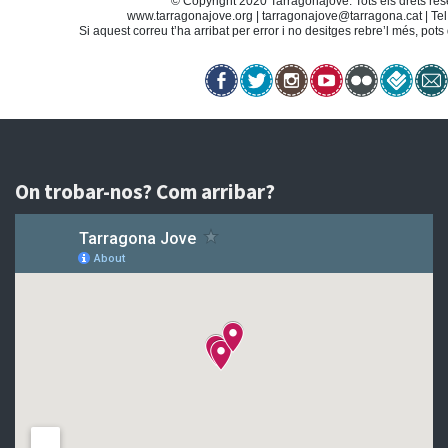
© Copyright 2020 Tarragonajove. Tots els drets res
www.tarragonajove.org
|
tarragonajove@tarragona.cat
| Te
Si aquest correu t’ha arribat per error i no desitges rebre’l més, pot
On trobar-nos? Com arribar?