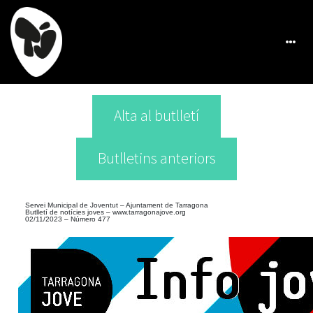
Alta al butlletí
Butlletins anteriors
Servei Municipal de Joventut – Ajuntament de Tarragona
Butlletí de notícies joves –
www.tarragonajove.org
02/11/2023 – Número 477