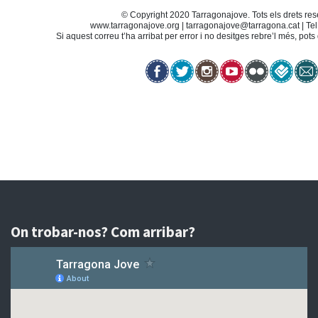
© Copyright 2020 Tarragonajove. Tots els drets res
www.tarragonajove.org
|
tarragonajove@tarragona.cat
| Te
Si aquest correu t’ha arribat per error i no desitges rebre’l més, pot
On trobar-nos? Com arribar?