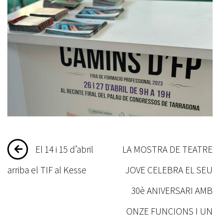
Navegació
El 14 i 15 d’abril
LA MOSTRA DE TEATRE
d'entrades
arriba el TIF al Kesse
JOVE CELEBRA EL SEU
30è ANIVERSARI AMB
ONZE FUNCIONS I UN