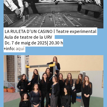
LA RULETA D’UN CASINO | Teatre experimental
Aula de teatre de la URV
Dc. 7 de maig de 2025| 20.30 h
+info:
aquí