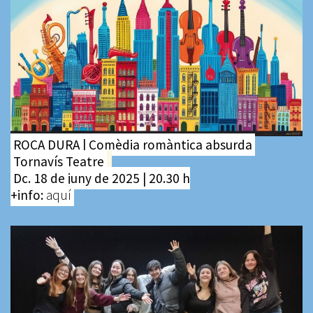
ROCA DURA | Comèdia romàntica absurda
Tornavís Teatre
Dc. 18 de juny de 2025 | 20.30 h
+info:
aquí