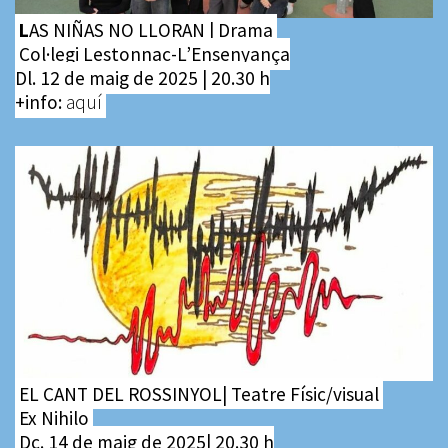
L
AS NIÑAS NO LLORAN | Drama
Col·legi Lestonnac-L’Ensenyança
Dl. 12 de maig de 2025 | 20.30 h
+info:
aquí
EL CANT DEL ROSSINYOL| Teatre Físic/visual
Ex Nihilo
Dc. 14 de maig de 2025| 20.30 h