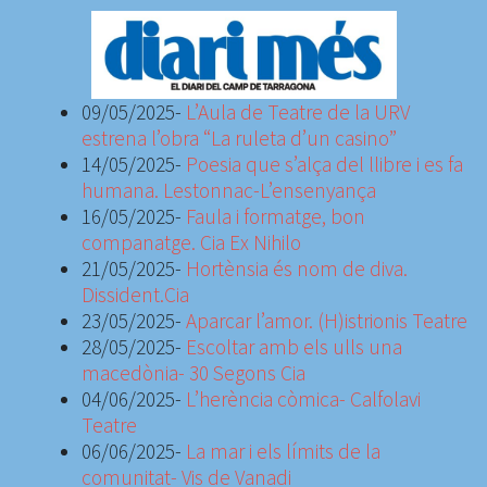
09/05/2025-
L
’Aula de Teatre de la URV
estrena l’obra “La ruleta d’un casino”
14/05/2025-
Poesia que s’alça del llibre i es fa
humana. Lestonnac-L’ensenyança
16/05/2025-
Faula i formatge, bon
companatge. Cia Ex Nihilo
21/05/2025-
Hortènsia és nom de diva.
Dissident.Cia
23/05/2025-
Aparcar l’amor. (H)istrionis Teatre
28/05/2025-
Escoltar amb els ulls una
macedònia- 30 Segons Cia
04/06/2025-
L’herència còmica- Calfolavi
Teatre
06/06/2025-
La mar i els límits de la
comunitat- Vis de Vanadi