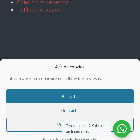
Condicions de venda
Política de cookies
Avís de cookies
Utilitzem galetes per optimitzar el nostre lloc web i el nostre servei.
Accepta
Descarta
Preferències
Tens un dubte?
Xateja
amb nosaltres
Política de cookies
Protecció de dades