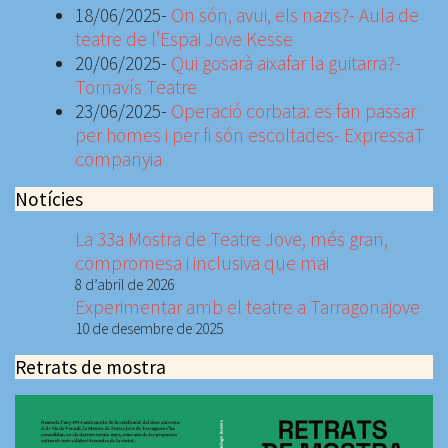
18/06/2025-
On són, avui, els nazis?- Aula de
teatre de l’Espai Jove Kesse
20/06/2025-
Qui gosarà aixafar la guitarra?-
Tornavís Teatre
23/06/2025-
Operació corbata: es fan passar
per homes i per fi són escoltades- ExpressaT
companyia
Notícies
La 33a Mostra de Teatre Jove, més gran,
compromesa i inclusiva que mai
8 d’abril de 2026
Experimentar amb el teatre a Tarragonajove
10 de desembre de 2025
Retrats de mostra