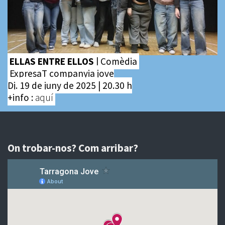
ELLAS ENTRE ELLOS
| Comèdia
ExpresaT companyia jove
Dj. 19 de juny de 2025 | 20.30 h
+info :
aquí
On trobar-nos? Com arribar?