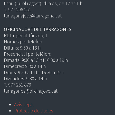
Estiu (juliol i agost): dl a ds, de 17 a 21 h
T. 977 296 251
tarragonajove@tarragona.cat
OFICINA JOVE DEL TARRAGONÈS
Pl. Imperial Tàrraco, 1
Només per telèfon:
Dilluns: 9:30 a 13 h
Presencial i per telèfon:
Dimarts: 9:30 a 13 h i 16.30 a 19 h
Dimecres: 9:30 a 14 h
Dijous: 9:30 a 14 h i 16.30 a 19 h
Divendres: 9:30 a 14 h
T. 977 251 873
tarragones@oficinajove.cat
Avís Legal
Protecció de dades