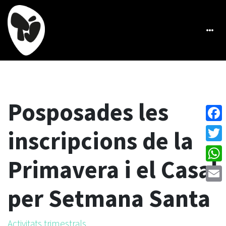
Posposades les
Face
inscripcions de la
Twitt
Primavera i el Casal
What
per Setmana Santa
Emai
Activitats trimestrals