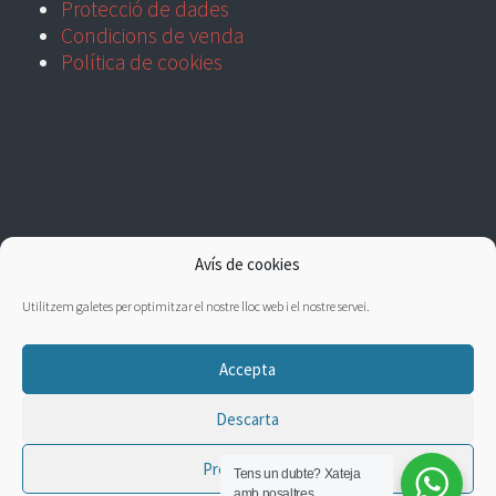
Protecció de dades
Condicions de venda
Política de cookies
Avís de cookies
Utilitzem galetes per optimitzar el nostre lloc web i el nostre servei.
Accepta
Descarta
Preferències
Tens un dubte?
Xateja
amb nosaltres