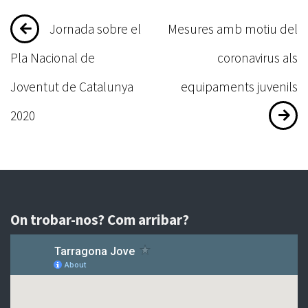
Navegació
Jornada sobre el
Mesures amb motiu del
d'entrades
Pla Nacional de
coronavirus als
Joventut de Catalunya
equipaments juvenils
2020
On trobar-nos? Com arribar?