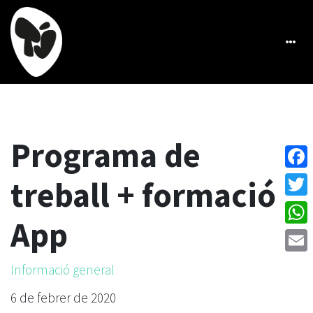
Programa de
Face
treball + formació
Twitt
App
What
Emai
Informació general
6 de febrer de 2020