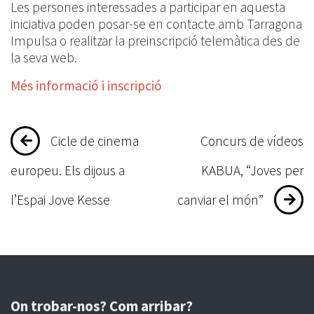
Les persones interessades a participar en aquesta
iniciativa poden posar-se en contacte amb Tarragona
Impulsa o realitzar la preinscripció telemàtica des de
la seva web.
Més informació i inscripció
Navegació
Cicle de cinema
Concurs de vídeos
d'entrades
europeu. Els dijous a
KABUA, “Joves per
l’Espai Jove Kesse
canviar el món”
On trobar-nos? Com arribar?