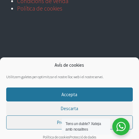
Condicions de venda
Política de cookies
Avís de cookies
Utilitzem galetes per optimitzar el nostre lloc web i el nostre servei.
Accepta
Descarta
Preferències
Tens un dubte?
Xateja
amb nosaltres
Política de cookies
Protecció de dades