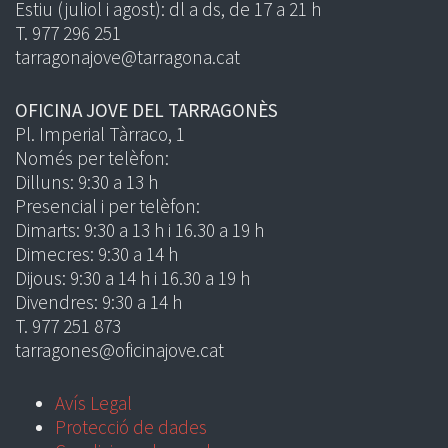
Estiu (juliol i agost): dl a ds, de 17 a 21 h
T. 977 296 251
tarragonajove@tarragona.cat
OFICINA JOVE DEL TARRAGONÈS
Pl. Imperial Tàrraco, 1
Només per telèfon:
Dilluns: 9:30 a 13 h
Presencial i per telèfon:
Dimarts: 9:30 a 13 h i 16.30 a 19 h
Dimecres: 9:30 a 14 h
Dijous: 9:30 a 14 h i 16.30 a 19 h
Divendres: 9:30 a 14 h
T. 977 251 873
tarragones@oficinajove.cat
Avís Legal
Protecció de dades