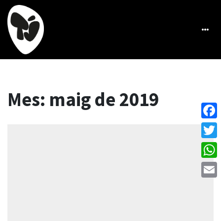
Mes:
maig de 2019
Face
Twitt
What
Emai