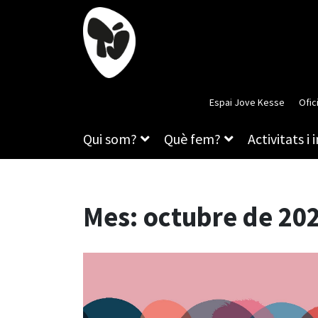
Espai Jove Kesse
Ofic
Qui som?
Què fem?
Activitats i 
Mes:
octubre de 20