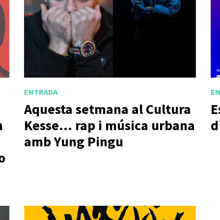
ENTRADA
E
Aquesta setmana al Cultura
E
n
Kesse… rap i música urbana
d
amb Yung Pingu
o