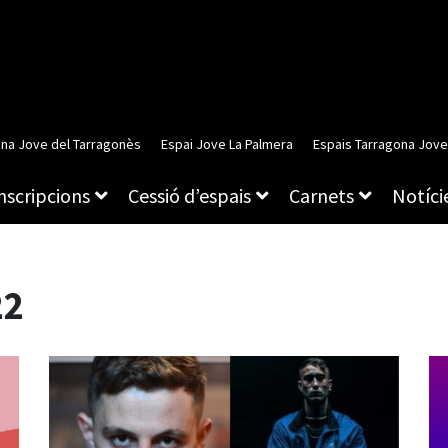
ina Jove del Tarragonès
Espai Jove La Palmera
Espais Tarragona Jove
inscripcions
Cessió d’espais
Carnets
Notície
22