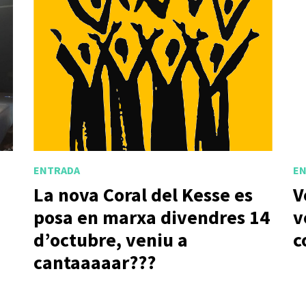
ENTRADA
E
La nova Coral del Kesse es
V
posa en marxa divendres 14
v
d’octubre, veniu a
c
cantaaaaar???