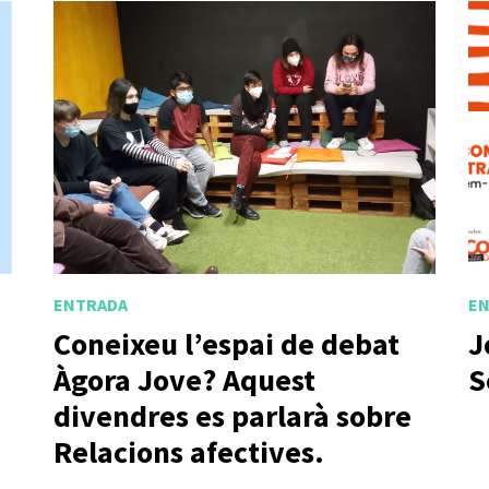
ENTRADA
E
Coneixeu l’espai de debat
J
Àgora Jove? Aquest
S
divendres es parlarà sobre
Relacions afectives.