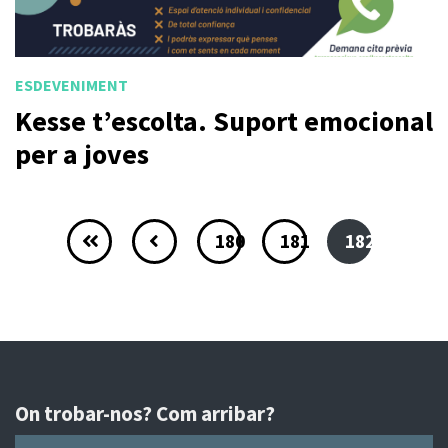
ESDEVENIMENT
Kesse t’escolta. Suport emocional
per a joves
180
181
182
On trobar-nos? Com arribar?