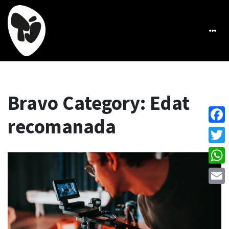
Bravo Category:
Edat
recomanada
Face
Twitt
What
Emai