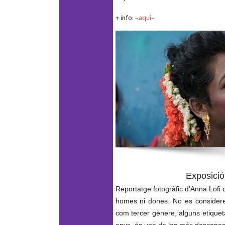
+ info:
–aquí–
Exposició:
Reportatge fotogràfic d’Anna Lofi 
homes ni dones. No es consideren 
com tercer gènere, alguns etique