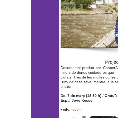
Projec
Documental produït per CooperAc
milers de dones cuidadores que mar
ciutats. Tres de les moltes dones
lluny de casa seva, mentre, a la se
la vida.
Ds. 7 de març (18.30 h) / Gratuït
Espai Jove Kesse
+ info:
–aquí–