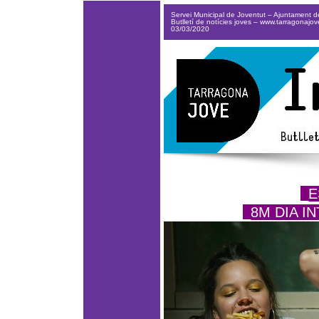
Servei Municipal de Joventut – Ajuntament 
Butlletí de notícies joves –
www.tarragonajov
03/03/2020
_E
_8M DIA I