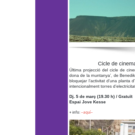
Cicle de cinem
Última projecció del cicle de ci
dona de la muntanya’, de Benedikt 
bloquejar l’activitat d’una planta 
intencionalment torres d’electricit
Dj. 5 de març (19.30 h) / Gratuït
Espai Jove Kesse
+ info:
–aquí–