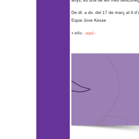
anys, és una de les més desconeg
De dt. a ds. del 17 de març al 4 d’a
Espai Jove Kesse
+ info:
–aquí–