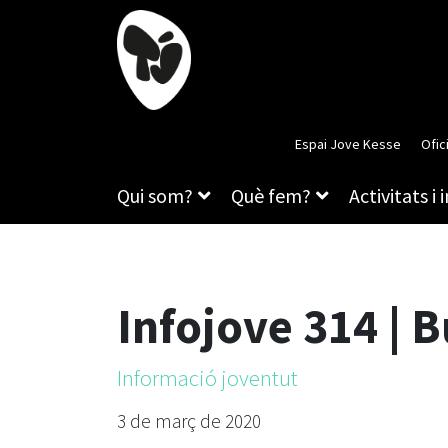
Espai Jove Kesse
Ofic
Qui som?
Què fem?
Activitats i 
Infojove 314 | B
Informació joventut
3 de març de 2020