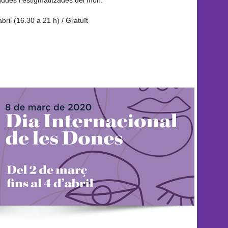
udes i estigmatitzades del món.
bril (16.30 a 21 h) / Gratuït