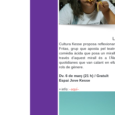
L
Cultura Kesse proposa reflexiona
Fritas, grup que aposta pel teatre
comèdia àcida que posa un mirall d
través d’aquest mirall és a l’À
quotidianes que van calant en ella
rols de gènere.
Dv. 6 de març (21 h) / Gratuït
Espai Jove Kesse
+ info:
–aquí–