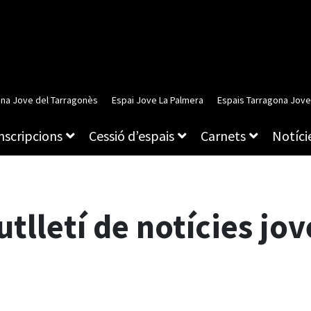
ina Jove del Tarragonès
Espai Jove La Palmera
Espais Tarragona Jove
inscripcions
Cessió d’espais
Carnets
Notície
utlletí de notícies jov