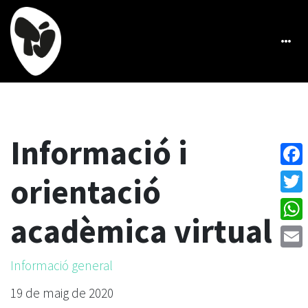
Informació i
Face
orientació
Twitt
acadèmica virtual
What
Emai
Informació general
19 de maig de 2020