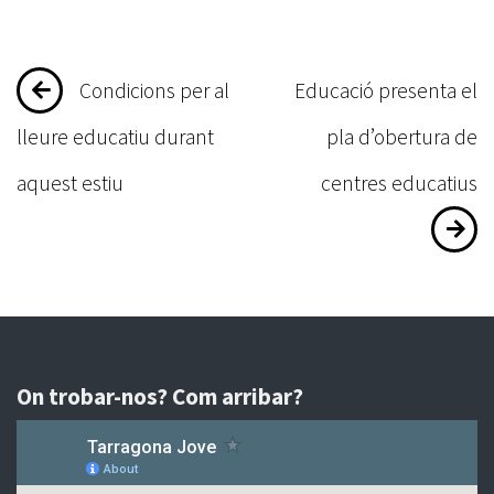
Navegació
Condicions per al
Educació presenta el
d'entrades
lleure educatiu durant
pla d’obertura de
aquest estiu
centres educatius
On trobar-nos? Com arribar?