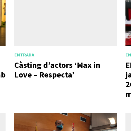
ENTRADA
E
Càsting d’actors ‘Max in
E
mb
Love – Respecta’
j
2
m