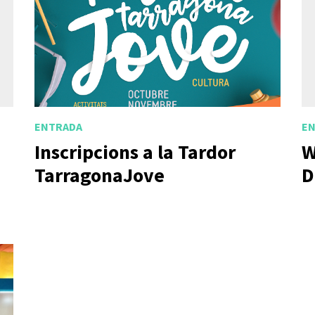
ENTRADA
E
Inscripcions a la Tardor
W
TarragonaJove
D