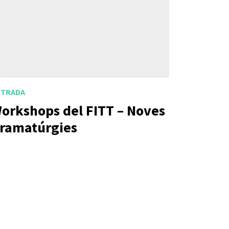
NTRADA
orkshops del FITT – Noves
ramatúrgies