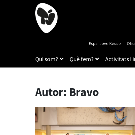
Espai Jove Kesse
Ofic
Qui som?
Què fem?
Activitats i 
Autor:
Bravo