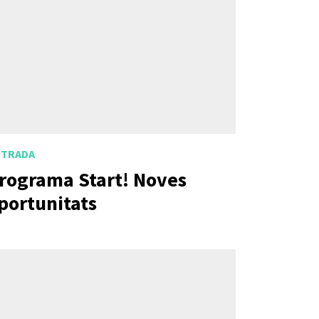
NTRADA
rograma Start! Noves
portunitats