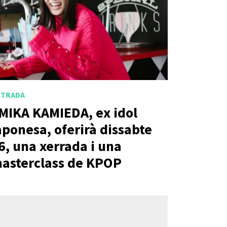
NTRADA
MIKA KAMIEDA, ex idol
aponesa, oferirà dissabte
6, una xerrada i una
asterclass de KPOP