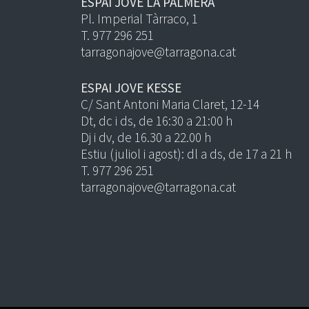
ESPAI JOVE LA PALMERA
Pl. Imperial Tàrraco, 1
T. 977 296 251
tarragonajove@tarragona.cat
ESPAI JOVE KESSE
C/ Sant Antoni Maria Claret, 12-14
Dt, dc i ds, de 16:30 a 21:00 h
Dj i dv, de 16.30 a 22.00 h
Estiu (juliol i agost): dl a ds, de 17 a 21 h
T. 977 296 251
tarragonajove@tarragona.cat