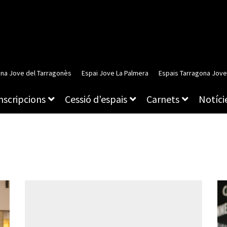
ina Jove del Tarragonès
Espai Jove La Palmera
Espais Tarragona Jove
inscripcions
Cessió d’espais
Carnets
Notície