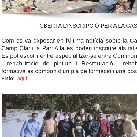
OBERTA L’INSCRIPCIÓ PER A LA CAS
Com es va exposar en l’última notícia sobre la
Cas
Camp Clar i la Part Alta es poden inscriure als tall
Es pot escollir entre especialitzar-se entre
Communi
i rehabilitació de pintura
i
Restauració i rehab
formativa es compon d’un pla de formació i una post
+info:
-aquí-