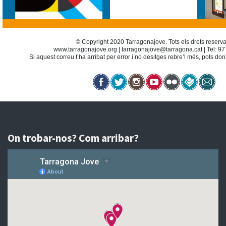
© Copyright 2020 Tarragonajove. Tots els drets reserva
www.tarragonajove.org
|
tarragonajove@tarragona.cat
| Tel: 9
Si aquest correu t’ha arribat per error i no desitges rebre’l més, pots do
On trobar-nos? Com arribar?