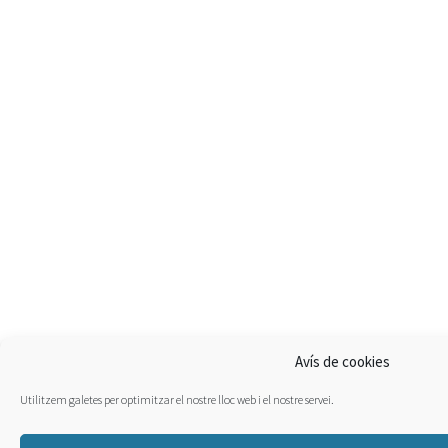
Avís de cookies
Utilitzem galetes per optimitzar el nostre lloc web i el nostre servei.