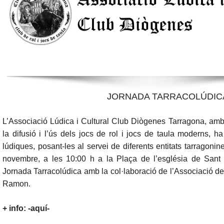
JORNADA TARRACOLÚDIC
L’
Associació Lúdica i
Cultural Club Diògenes Tarragona
, amb
la difusió i l’ús dels jocs de rol i jocs de taula moderns, h
lúdiques, posant-les al servei de diferents entitats tarragoni
novembre
, a les
10:00 h
a la
Plaça de l’església de Sant
Jornada Tarracolúdica
amb la col·laboració de l’
Associació de
Ramon
.
+ info:
-aquí-