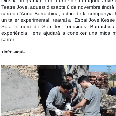
Dins la programació de
Tardor de Tarragona Jove
i
Teatre Jove, aquest dissabte 6 de novembre tindrà 
càrrec d
’Anna Barrachina
, actriu de la companyia
L
un taller experimental i teatral a l’
Espai Jove Kesse
Sota el nom de
Som les Teresines
, Barrachina
experiència i ens ajudarà a conèixer una mica 
carrer.
+info:
-aquí-