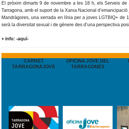
El pròxim dimarts
9 de novembre
a les
18 h
, els S
erveis de
Tarragona
, amb el suport de la X
arxa Nacional d’emancipació 
Mandràgores
, una xerrada en línia per a joves
LGTBIQ+
de
1
serà la diversitat sexual i de gènere des d’una perspectiva pos
+ info:
-aquí-
CARNET
OFICINA JOVE DEL
TARRAGONAJOVE
TARRAGONÈS