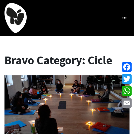
Bravo Category:
Cicle
Face
Twitt
What
Emai