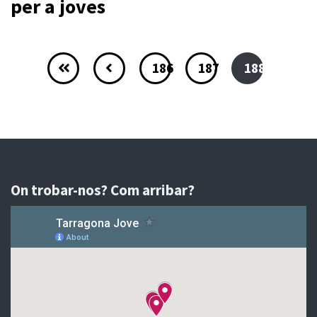
per a joves
186
187
188
On trobar-nos? Com arribar?