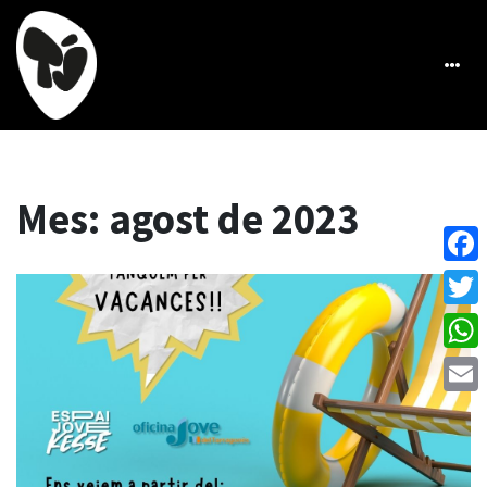
Mes:
agost de 2023
Face
Twitt
What
Emai