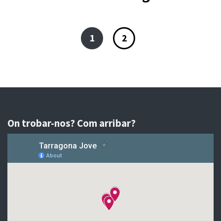
1
2
On trobar-nos? Com arribar?