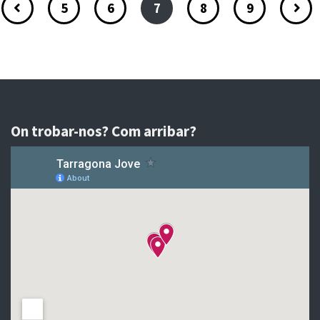
5
6
7
8
9
On trobar-nos? Com arribar?