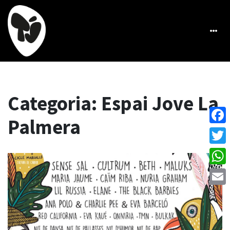
Categoria:
Espai Jove La
Palmera
Face
Twitt
What
Emai