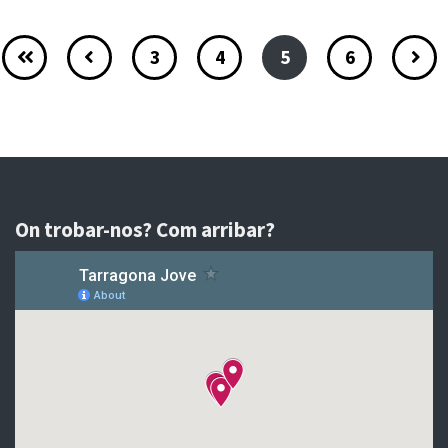
3
4
5
6
On trobar-nos? Com arribar?