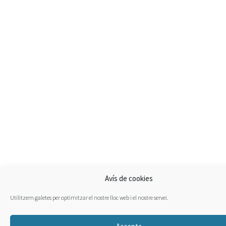
Avís de cookies
Utilitzem galetes per optimitzar el nostre lloc web i el nostre servei.