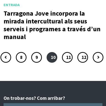
ENTRADA
Tarragona Jove incorpora la
mirada intercultural als seus
serveis i programes a través d’un
manual
8
9
10
11
12
On trobar-nos? Com arribar?