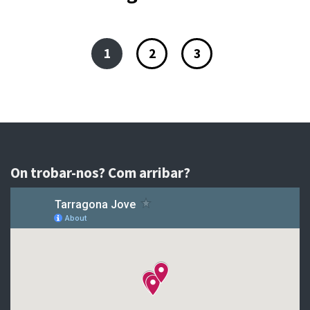
1
2
3
On trobar-nos? Com arribar?