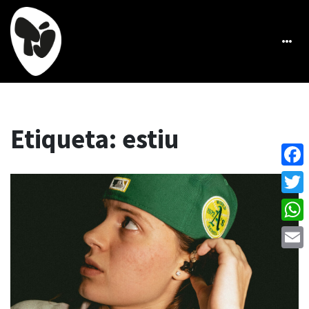
Etiqueta:
estiu
Face
Twitt
What
Emai